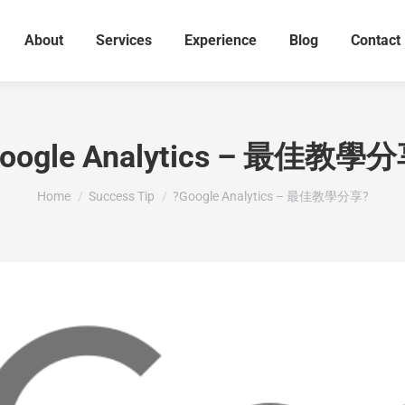
About
Services
Experience
Blog
Contact
oogle Analytics – 最佳教學
You are here:
Home
Success Tip
?Google Analytics – 最佳教學分享?