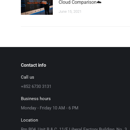
Cloud Comparison☁️
June 15, 2021
Contact info
Call us
+852 6730 3131
Business hours
Monday - Friday 10 AM - 6 PM
Location
Rm B04, Unit B & C, 11/F Liberal Factory Building, No. 3