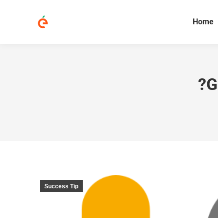
Home
?G
Success Tip