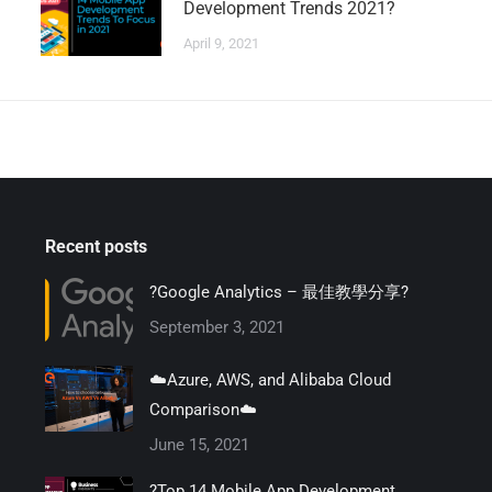
Development Trends 2021?
April 9, 2021
Recent posts
?Google Analytics – 最佳教學分享?
September 3, 2021
☁️Azure, AWS, and Alibaba Cloud
Comparison☁️
June 15, 2021
?Top 14 Mobile App Development